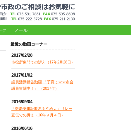
ンク
メール
最近の動画コーナー
2017/02/28
市役所東門での訴え（17年2月28日）
2017/01/02
議員活動報告動画 「子育てママ市会
議員奮闘中！」 （2017年）
2016/09/04
「敬老乗車証改悪をやめよ」リレー
宣伝での訴え（16年９月４日）
2016/06/16