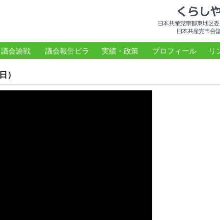
議会論戦
議会報告ビラ
実績・政策
プロフィール
リ
8日）