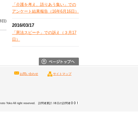
「介護を考え、語りあう集い」での
アンケート結果報告（16年6月16日）
8日)
2016/03/17
「憲法スピーチ」での訴え（３月17
日）
お問い合わせ
サイトマップ
amoto Yoko All right reserved. 訪問者累計
/本日の訪問者